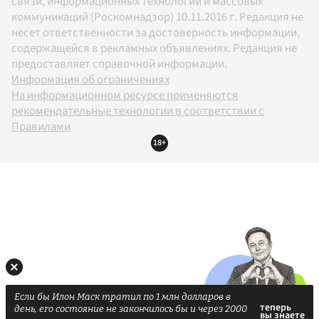
связи, информационных технологий и массовых
коммуникаций (Роскомнадзор) 10.11.2016 г. Редакция не
несет ответственности за достоверность информации,
содержащейся в рекламных объявлениях. Редакция не
предоставляет справочной информации.
Информация об ограничениях
На информационном ресурсе применяются
рекомендательные технологии в соответствии с
Правилами
18+
Если бы Илон Маск тратил по 1 млн долларов в
день, его состояние не закончилось бы и через 2000