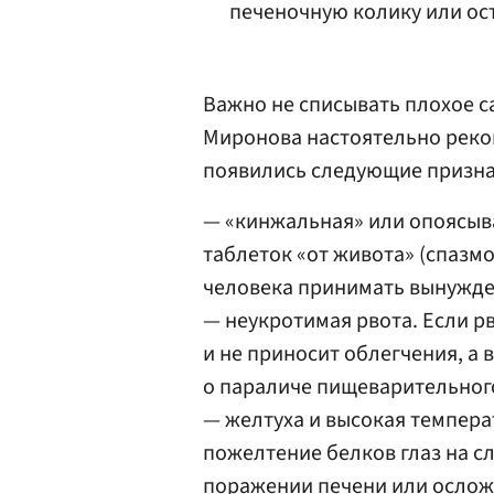
печеночную колику или ос
Важно не списывать плохое с
Миронова настоятельно реком
появились следующие призна
— «кинжальная» или опоясыв
таблеток «от живота» (спазмо
человека принимать вынужде
— неукротимая рвота. Если р
и не приносит облегчения, а 
о параличе пищеварительного
— желтуха и высокая темпера
пожелтение белков глаз на с
поражении печени или ослож