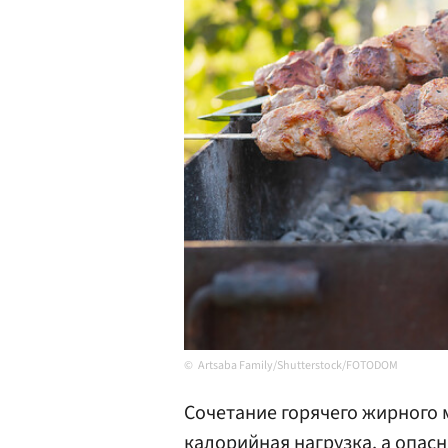
Artsaba Family/Shutterstock/FOTODOM
Сочетание горячего жирного м
калорийная нагрузка, а опасн