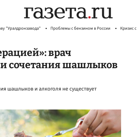
аву "Уралдронзавода"
Проблемы с бензином в России
Кризис с
ерацией»: врач
ти сочетания шашлыков
ия шашлыков и алкоголя не существует