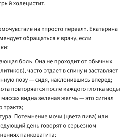
трый холецистит.
амочувствие на «просто переел». Екатерина
ендует обращаться к врачу, если
ки:
ающая боль. Она не проходит от обычных
литиков), часто отдает в спину и заставляет
нную позу — сидя, наклонившись вперед;
вота повторяется после каждого глотка воды
в массах видна зеленая желчь — это сигнал
 тракта;
тура. Потемнение мочи (цвета пива) или
ледующий день говорят о серьезном
нениях панкреатита;