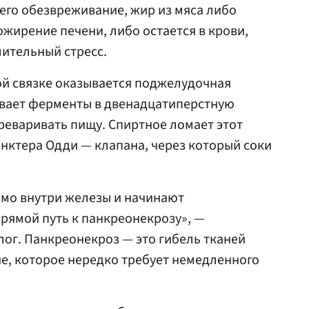
 его обезвреживание, жир из мяса либо
ожирение печени, либо остается в крови,
ительный стресс.
ой связке оказывается поджелудочная
ывает ферменты в двенадцатиперстную
ереваривать пищу. Спиртное ломает этот
нктера Одди — клапана, через который соки
мо внутри железы и начинают
прямой путь к панкреонекрозу», —
ог. Панкреонекроз — это гибель тканей
ие, которое нередко требует немедленного