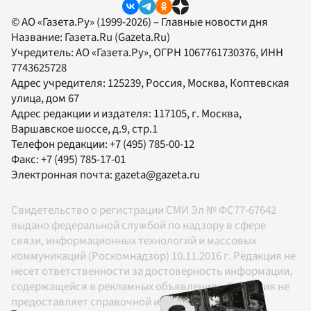
© АО «Газета.Ру» (1999-2026) – Главные новости дня
Название:
Газета.Ru
(Gazeta.Ru)
Учредитель:
АО «Газета.Ру»
, ОГРН 1067761730376, ИНН
7743625728
Адрес учредителя: 125239, Россия, Москва, Коптевская
улица, дом 67
Адрес редакции и издателя:
117105
, г.
Москва
,
Варшавское шоссе, д.9, стр.1
Телефон редакции:
+7 (495) 785-00-12
Факс:
+7 (495) 785-17-01
Электронная почта:
gazeta@gazeta.ru
Свидетельство о регистрации СМИ Эл № ФС77-67642
выдано федеральной службой по надзору в сфере
связи, информационных технологий и массовых
коммуникаций (Роскомнадзор) 10.11.2016 г. Редакция не
несет ответственности за достоверность информации,
содержащейся в рекламных объявлениях. Редакция не
предоставляет справочной информации.