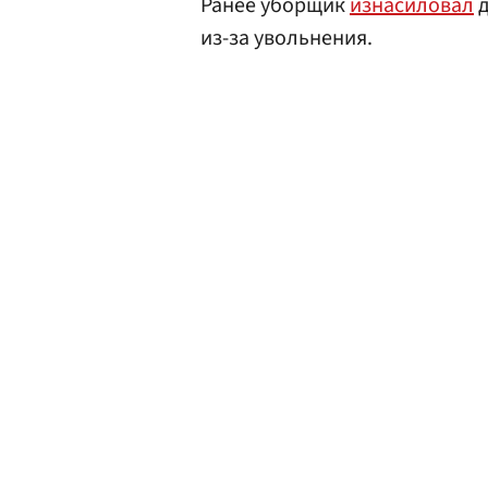
Ранее уборщик
изнасиловал
д
из-за увольнения.