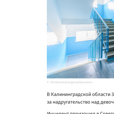
Shutterstock/evgeniykleymenov
В Калининградской области 
за надругательство над дево
Инцидент произошел в Советс