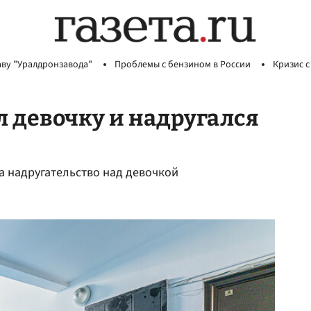
аву "Уралдронзавода"
Проблемы с бензином в России
Кризис с
 девочку и надругался
а надругательство над девочкой