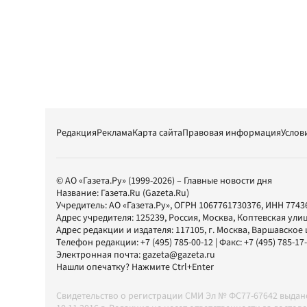
Редакция
Реклама
Карта сайта
Правовая информация
Услов
© АО «Газета.Ру» (1999-2026) – Главные новости дня
Название:
Газета.Ru
(Gazeta.Ru)
Учредитель:
АО «Газета.Ру»
, ОГРН 1067761730376, ИНН 7743
Адрес учредителя: 125239, Россия, Москва, Коптевская улиц
Адрес редакции и издателя:
117105
, г.
Москва
,
Варшавское шо
Телефон редакции:
+7 (495) 785-00-12
| Факс:
+7 (495) 785-17
Электронная почта:
gazeta@gazeta.ru
Нашли опечатку? Нажмите Ctrl+Enter
Свидетельство о регистрации СМИ Эл № ФС77-67642 выда