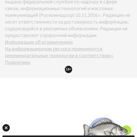
выдано федеральной службой по надзору в сфере
связи, информационных технологий и массовых
коммуникаций (Роскомнадзор) 10.11.2016 г. Редакция не
несет ответственности за достоверность информации,
содержащейся в рекламных объявлениях. Редакция не
предоставляет справочной информации.
Информация об ограничениях
На информационном ресурсе применяются
рекомендательные технологии в соответствии с
Правилами
18+