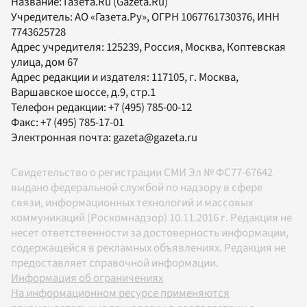
Название:
Газета.Ru
(Gazeta.Ru)
Учредитель:
АО «Газета.Ру»
, ОГРН 1067761730376, ИНН
7743625728
Адрес учредителя: 125239, Россия, Москва, Коптевская
улица, дом 67
Адрес редакции и издателя:
117105
, г.
Москва
,
Варшавское шоссе, д.9, стр.1
Телефон редакции:
+7 (495) 785-00-12
Факс:
+7 (495) 785-17-01
Электронная почта:
gazeta@gazeta.ru
Свидетельство о регистрации СМИ Эл № ФС77-67642
выдано федеральной службой по надзору в сфере
связи, информационных технологий и массовых
коммуникаций (Роскомнадзор) 10.11.2016 г. Редакция не
несет ответственности за достоверность информации,
содержащейся в рекламных объявлениях. Редакция не
предоставляет справочной информации.
Информация об ограничениях
На информационном ресурсе применяются