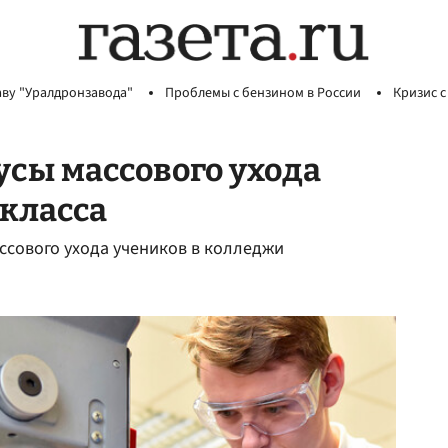
аву "Уралдронзавода"
Проблемы с бензином в России
Кризис с
усы массового ухода
 класса
ссового ухода учеников в колледжи