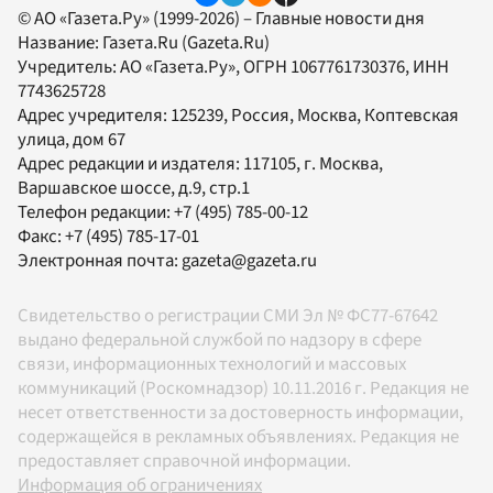
© АО «Газета.Ру» (1999-2026) – Главные новости дня
Название:
Газета.Ru
(Gazeta.Ru)
Учредитель:
АО «Газета.Ру»
, ОГРН 1067761730376, ИНН
7743625728
Адрес учредителя: 125239, Россия, Москва, Коптевская
улица, дом 67
Адрес редакции и издателя:
117105
, г.
Москва
,
Варшавское шоссе, д.9, стр.1
Телефон редакции:
+7 (495) 785-00-12
Факс:
+7 (495) 785-17-01
Электронная почта:
gazeta@gazeta.ru
Свидетельство о регистрации СМИ Эл № ФС77-67642
выдано федеральной службой по надзору в сфере
связи, информационных технологий и массовых
коммуникаций (Роскомнадзор) 10.11.2016 г. Редакция не
несет ответственности за достоверность информации,
содержащейся в рекламных объявлениях. Редакция не
предоставляет справочной информации.
Информация об ограничениях