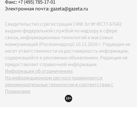
Факс:
+7 (495) 785-17-01
Электронная почта:
gazeta@gazeta.ru
Свидетельство о регистрации СМИ Эл № ФС77-67642
выдано федеральной службой по надзору в сфере
связи, информационных технологий и массовых
коммуникаций (Роскомнадзор) 10.11.2016 г. Редакция не
несет ответственности за достоверность информации,
содержащейся в рекламных объявлениях. Редакция не
предоставляет справочной информации.
Информация об ограничениях
На информационном ресурсе применяются
рекомендательные технологии в соответствии с
Правилами
18+