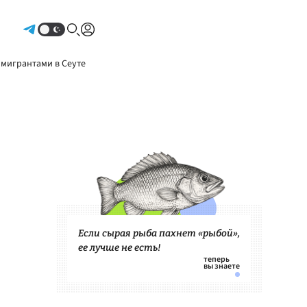
Авторизоваться
 мигрантами в Сеуте
Если сырая рыба пахнет «рыбой»,
ее лучше не есть!