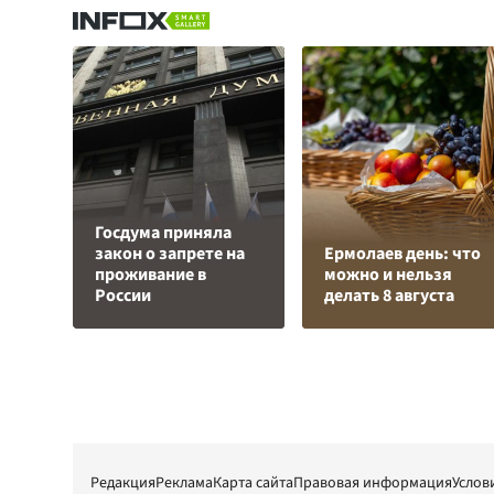
Госдума приняла
закон о запрете на
Ермолаев день: что
проживание в
можно и нельзя
России
делать 8 августа
Редакция
Реклама
Карта сайта
Правовая информация
Услов