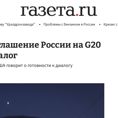
аву "Уралдронзавода"
Проблемы с бензином в России
Кризис с
глашение России на G20
алог
ША говорит о готовности к диалогу