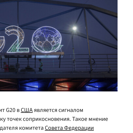
ит G20 в
США
является сигналом
ску точек соприкосновения. Такое мнение
едателя комитета
Совета Федерации