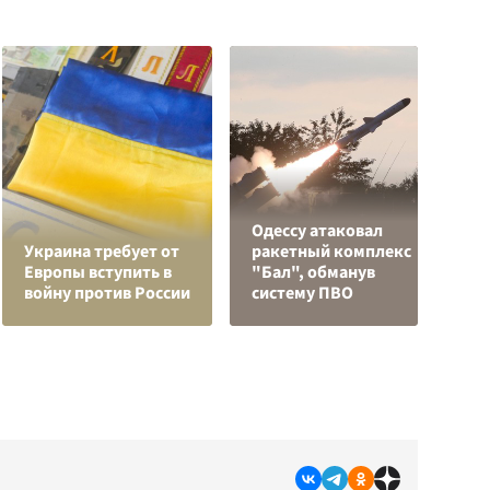
Одессу атаковал
Р
Украина требует от
ракетный комплекс
н
Европы вступить в
"Бал", обманув
п
войну против России
систему ПВО
К