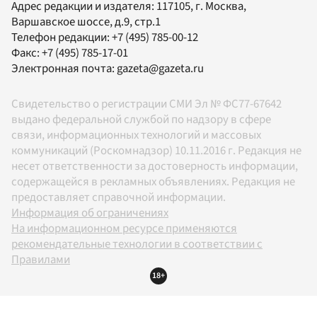
Адрес редакции и издателя:
117105
, г.
Москва
,
Варшавское шоссе, д.9, стр.1
Телефон редакции:
+7 (495) 785-00-12
Факс:
+7 (495) 785-17-01
Электронная почта:
gazeta@gazeta.ru
Свидетельство о регистрации СМИ Эл № ФС77-67642
выдано федеральной службой по надзору в сфере
связи, информационных технологий и массовых
коммуникаций (Роскомнадзор) 10.11.2016 г. Редакция не
несет ответственности за достоверность информации,
содержащейся в рекламных объявлениях. Редакция не
предоставляет справочной информации.
Информация об ограничениях
На информационном ресурсе применяются
рекомендательные технологии в соответствии с
Правилами
18+