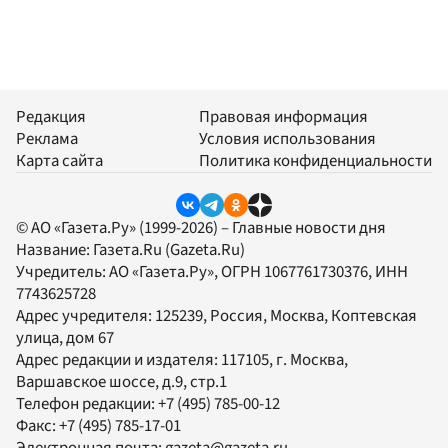
Редакция
Правовая информация
Реклама
Условия использования
Карта сайта
Политика конфиденциальности
© АО «Газета.Ру» (1999-2026) – Главные новости дня
Название:
Газета.Ru
(Gazeta.Ru)
Учредитель:
АО «Газета.Ру»
, ОГРН 1067761730376, ИНН
7743625728
Адрес учредителя: 125239, Россия, Москва, Коптевская
улица, дом 67
Адрес редакции и издателя:
117105
, г.
Москва
,
Варшавское шоссе, д.9, стр.1
Телефон редакции:
+7 (495) 785-00-12
Факс:
+7 (495) 785-17-01
Электронная почта:
gazeta@gazeta.ru