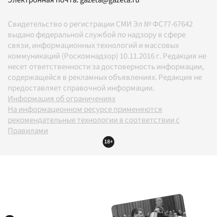
Свидетельство о регистрации СМИ Эл № ФС77-67642
выдано федеральной службой по надзору в сфере
связи, информационных технологий и массовых
коммуникаций (Роскомнадзор) 10.11.2016 г. Редакция не
несет ответственности за достоверность информации,
содержащейся в рекламных объявлениях. Редакция не
предоставляет справочной информации.
Информация об ограничениях
На информационном ресурсе применяются
рекомендательные технологии в соответствии с
Правилами
18+