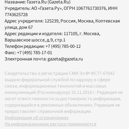
Название:
Газета.Ru
(Gazeta.Ru)
Учредитель:
АО «Газета.Ру»
, ОГРН 1067761730376, ИНН
7743625728
Адрес учредителя: 125239, Россия, Москва, Коптевская
улица, дом 67
Адрес редакции и издателя:
117105
, г.
Москва
,
Варшавское шоссе, д.9, стр.1
Телефон редакции:
+7 (495) 785-00-12
Факс:
+7 (495) 785-17-01
Электронная почта:
gazeta@gazeta.ru
Свидетельство о регистрации СМИ Эл № ФС77-67642
выдано федеральной службой по надзору в сфере
связи, информационных технологий и массовых
коммуникаций (Роскомнадзор) 10.11.2016 г. Редакция не
несет ответственности за достоверность информации,
содержащейся в рекламных объявлениях. Редакция не
предоставляет справочной информации.
Информация об ограничениях
На информационном ресурсе применяются