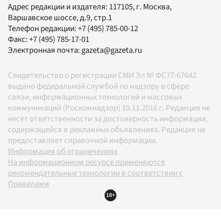
Адрес редакции и издателя:
117105
, г.
Москва
,
Варшавское шоссе, д.9, стр.1
Телефон редакции:
+7 (495) 785-00-12
Факс:
+7 (495) 785-17-01
Электронная почта:
gazeta@gazeta.ru
Свидетельство о регистрации СМИ Эл № ФС77-67642
выдано федеральной службой по надзору в сфере
связи, информационных технологий и массовых
коммуникаций (Роскомнадзор) 10.11.2016 г. Редакция не
несет ответственности за достоверность информации,
содержащейся в рекламных объявлениях. Редакция не
предоставляет справочной информации.
Информация об ограничениях
На информационном ресурсе применяются
рекомендательные технологии в соответствии с
Правилами
18+