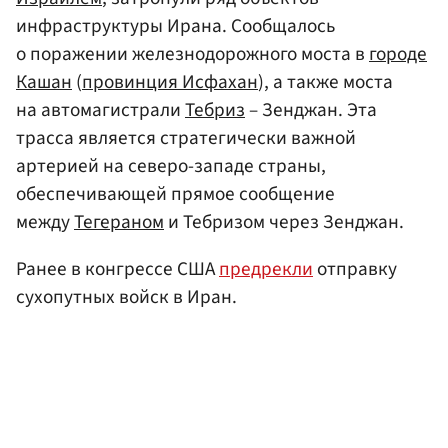
инфраструктуры Ирана. Сообщалось
о поражении железнодорожного моста в
городе
Кашан
(
провинция Исфахан
), а также моста
на автомагистрали
Тебриз
– Зенджан. Эта
трасса является стратегически важной
артерией на северо-западе страны,
обеспечивающей прямое сообщение
между
Тегераном
и Тебризом через Зенджан.
Ранее в конгрессе США
предрекли
отправку
сухопутных войск в Иран.