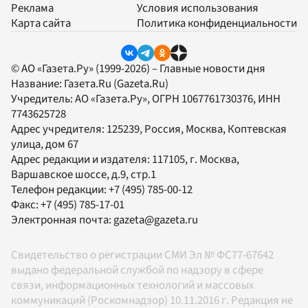
Реклама
Условия использования
Карта сайта
Политика конфиденциальности
© АО «Газета.Ру» (1999-2026) – Главные новости дня
Название:
Газета.Ru
(Gazeta.Ru)
Учредитель:
АО «Газета.Ру»
, ОГРН 1067761730376, ИНН
7743625728
Адрес учредителя: 125239, Россия, Москва, Коптевская
улица, дом 67
Адрес редакции и издателя:
117105
, г.
Москва
,
Варшавское шоссе, д.9, стр.1
Телефон редакции:
+7 (495) 785-00-12
Факс:
+7 (495) 785-17-01
Электронная почта:
gazeta@gazeta.ru
Свидетельство о регистрации СМИ Эл № ФС77-67642
выдано федеральной службой по надзору в сфере
связи, информационных технологий и массовых
коммуникаций (Роскомнадзор) 10.11.2016 г. Редакция не