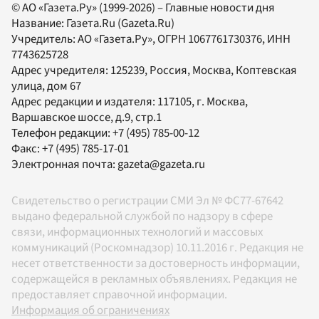
© АО «Газета.Ру» (1999-2026) – Главные новости дня
Название:
Газета.Ru
(Gazeta.Ru)
Учредитель:
АО «Газета.Ру»
, ОГРН 1067761730376, ИНН
7743625728
Адрес учредителя: 125239, Россия, Москва, Коптевская
улица, дом 67
Адрес редакции и издателя:
117105
, г.
Москва
,
Варшавское шоссе, д.9, стр.1
Телефон редакции:
+7 (495) 785-00-12
Факс:
+7 (495) 785-17-01
Электронная почта:
gazeta@gazeta.ru
Свидетельство о регистрации СМИ Эл № ФС77-67642
выдано федеральной службой по надзору в сфере
связи, информационных технологий и массовых
коммуникаций (Роскомнадзор) 10.11.2016 г. Редакция не
несет ответственности за достоверность информации,
содержащейся в рекламных объявлениях. Редакция не
предоставляет справочной информации.
Информация об ограничениях