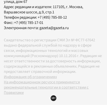
улица, дом 67
Адрес редакции и издателя:
117105
, г.
Москва
,
Варшавское шоссе, д.9, стр.1
Телефон редакции:
+7 (495) 785-00-12
Факс:
+7 (495) 785-17-01
Электронная почта:
gazeta@gazeta.ru
Свидетельство о регистрации СМИ Эл № ФС77-67642
выдано федеральной службой по надзору в сфере
связи, информационных технологий и массовых
коммуникаций (Роскомнадзор) 10.11.2016 г. Редакция не
несет ответственности за достоверность информации,
содержащейся в рекламных объявлениях. Редакция не
предоставляет справочной информации.
Информация об ограничениях
На информационном ресурсе применяются
рекомендательные технологии в соответствии с
Правилами
18+