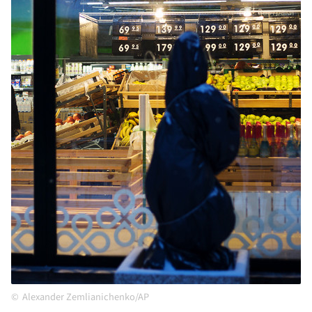
Alexander Zemlianichenko/AP