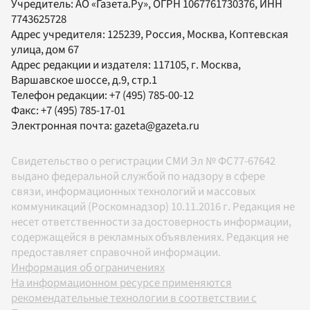
Учредитель:
АО «Газета.Ру»
, ОГРН 1067761730376, ИНН
7743625728
Адрес учредителя: 125239, Россия, Москва, Коптевская
улица, дом 67
Адрес редакции и издателя:
117105
, г.
Москва
,
Варшавское шоссе, д.9, стр.1
Телефон редакции:
+7 (495) 785-00-12
Факс:
+7 (495) 785-17-01
Электронная почта:
gazeta@gazeta.ru
Свидетельство о регистрации СМИ Эл № ФС77-67642
выдано федеральной службой по надзору в сфере
связи, информационных технологий и массовых
коммуникаций (Роскомнадзор) 10.11.2016 г. Редакция не
несет ответственности за достоверность информации,
содержащейся в рекламных объявлениях. Редакция не
предоставляет справочной информации.
Информация об ограничениях
На информационном ресурсе применяются
рекомендательные технологии в соответствии с