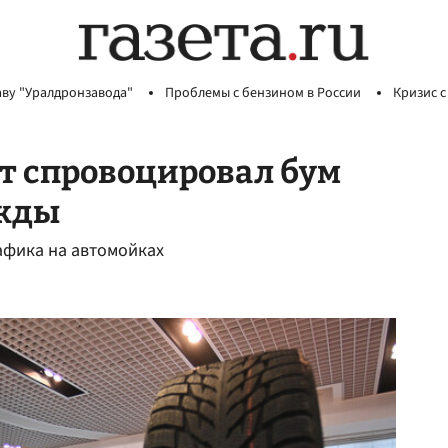
аву "Уралдронзавода"
Проблемы с бензином в России
Кризис с
т спровоцировал бум
ежды
афика на автомойках