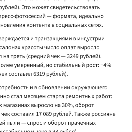
 рублей). Это может свидетельствовать
пресс-фотосессий — формата, идеально
новления контента в социальных сетях.
верждается и транзакциями в индустрии
 салонах красоты число оплат выросло
 на треть (средний чек — 3249 рублей).
более умеренный, но стабильный рост: +4%
чек составил 6319 рублей).
отребность и в обновлении окружающего
нно стал месяцем старта ремонтных работ:
х магазинах выросло на 30%, оборот
 чек составил 17 089 рублей. Также россияне
ей пыли — спрос и оборот прачечных
и стабильном чеке в 93 рубля).