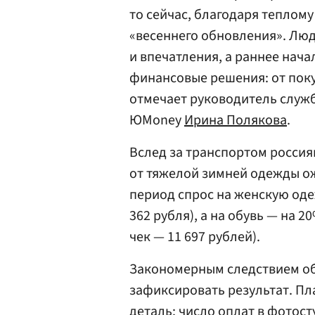
то сейчас, благодаря теплому
«весеннего обновления». Люд
и впечатления, а раннее нач
финансовые решения: от пок
отмечает руководитель служ
ЮMoney
Ирина Полякова
.
Вслед за транспортом россия
от тяжелой зимней одежды о
период спрос на женскую оде
362 рубля), а на обувь — на 2
чек — 11 697 рублей).
Закономерным следствием об
зафиксировать результат. П
деталь: число оплат в фотост