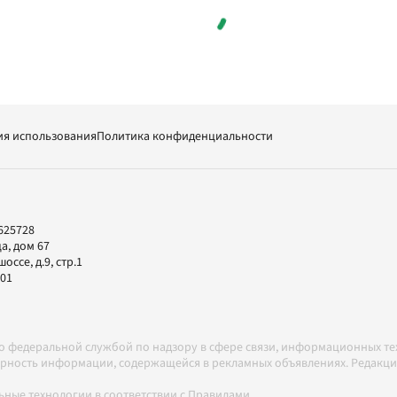
ия использования
Политика конфиденциальности
625728
а, дом 67
ссе, д.9, стр.1
-01
но федеральной службой по надзору в сфере связи, информационных т
товерность информации, содержащейся в рекламных объявлениях. Редак
ные технологии в соответствии с Правилами