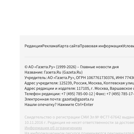
Редакция
Реклама
Карта сайта
Правовая информация
Услов
© АО «Газета.Ру» (1999-2026) – Главные новости дня
Название:
Газета.Ru
(Gazeta.Ru)
Учредитель:
АО «Газета.Ру»
, ОГРН 1067761730376, ИНН 7743
Адрес учредителя: 125239, Россия, Москва, Коптевская улиц
Адрес редакции и издателя:
117105
, г.
Москва
,
Варшавское шо
Телефон редакции:
+7 (495) 785-00-12
| Факс:
+7 (495) 785-17
Электронная почта:
gazeta@gazeta.ru
Нашли опечатку? Нажмите Ctrl+Enter
Свидетельство о регистрации СМИ Эл № ФС77-67642 выда
10.11.2016 г. Редакция не несет ответственности за дос
Информация об ограничениях
На информационном ресурсе применяются рекомендатель