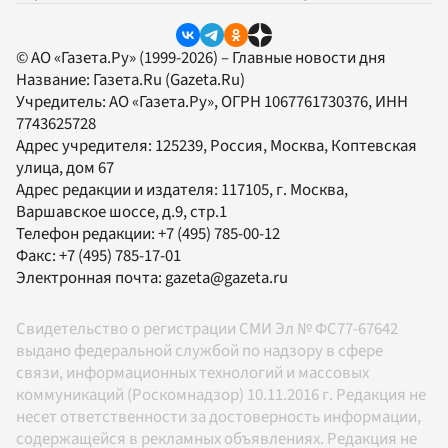
© АО «Газета.Ру» (1999-2026) – Главные новости дня
Название:
Газета.Ru
(Gazeta.Ru)
Учредитель:
АО «Газета.Ру»
, ОГРН 1067761730376, ИНН
7743625728
Адрес учредителя: 125239, Россия, Москва, Коптевская
улица, дом 67
Адрес редакции и издателя:
117105
, г.
Москва
,
Варшавское шоссе, д.9, стр.1
Телефон редакции:
+7 (495) 785-00-12
Факс:
+7 (495) 785-17-01
Электронная почта:
gazeta@gazeta.ru
Свидетельство о регистрации СМИ Эл № ФС77-67642
выдано федеральной службой по надзору в сфере
связи, информационных технологий и массовых
коммуникаций (Роскомнадзор) 10.11.2016 г. Редакция не
несет ответственности за достоверность информации,
содержащейся в рекламных объявлениях. Редакция не