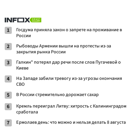
1
Госдума приняла закон о запрете на проживание в
России
2
Рыбоводы Армении вышли на протесты из-за
закрытия рынка России
3
Галкин* потерял дар речи после слов Пугачевой о
Киеве
4
На Западе забили тревогу из-за угрозы окончания
СВО
5
В России стремительно дорожает сахар
6
Кремль переиграл Литву: хитрость с Калининградом
сработала
7
Ермолаев день: что можно и нельзя делать 8 августа