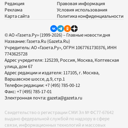
Редакция
Правовая информация
Реклама
Условия использования
Карта сайта
Политика конфиденциальности
© АО «Газета.Ру» (1999-2026) – Главные новости дня
Название:
Газета.Ru
(Gazeta.Ru)
Учредитель:
АО «Газета.Ру»
, ОГРН 1067761730376, ИНН
7743625728
Адрес учредителя: 125239, Россия, Москва, Коптевская
улица, дом 67
Адрес редакции и издателя:
117105
, г.
Москва
,
Варшавское шоссе, д.9, стр.1
Телефон редакции:
+7 (495) 785-00-12
Факс:
+7 (495) 785-17-01
Электронная почта:
gazeta@gazeta.ru
Свидетельство о регистрации СМИ Эл № ФС77-67642
выдано федеральной службой по надзору в сфере
связи, информационных технологий и массовых