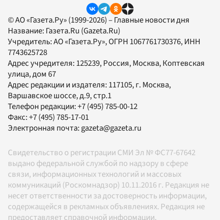
© АО «Газета.Ру» (1999-2026) – Главные новости дня
Название:
Газета.Ru
(Gazeta.Ru)
Учредитель:
АО «Газета.Ру»
, ОГРН 1067761730376, ИНН
7743625728
Адрес учредителя: 125239, Россия, Москва, Коптевская
улица, дом 67
Адрес редакции и издателя:
117105
, г.
Москва
,
Варшавское шоссе, д.9, стр.1
Телефон редакции:
+7 (495) 785-00-12
Факс:
+7 (495) 785-17-01
Электронная почта:
gazeta@gazeta.ru
Свидетельство о регистрации СМИ Эл № ФС77-67642
выдано федеральной службой по надзору в сфере
связи, информационных технологий и массовых
коммуникаций (Роскомнадзор) 10.11.2016 г. Редакция не
несет ответственности за достоверность информации,
содержащейся в рекламных объявлениях. Редакция не
предоставляет справочной информации.