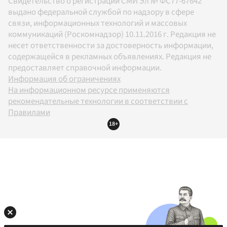
Свидетельство о регистрации СМИ Эл № ФС77-67642
выдано федеральной службой по надзору в сфере
связи, информационных технологий и массовых
коммуникаций (Роскомнадзор) 10.11.2016 г. Редакция не
несет ответственности за достоверность информации,
содержащейся в рекламных объявлениях. Редакция не
предоставляет справочной информации.
Информация об ограничениях
На информационном ресурсе применяются
рекомендательные технологии в соответствии с
Правилами
18+