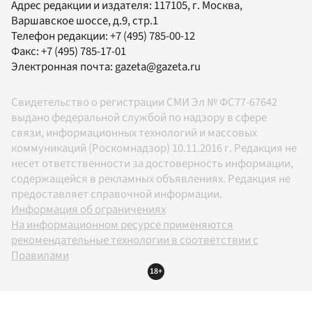
Адрес редакции и издателя:
117105
, г.
Москва
,
Варшавское шоссе, д.9, стр.1
Телефон редакции:
+7 (495) 785-00-12
Факс:
+7 (495) 785-17-01
Электронная почта:
gazeta@gazeta.ru
Свидетельство о регистрации СМИ Эл № ФС77-67642
выдано федеральной службой по надзору в сфере
связи, информационных технологий и массовых
коммуникаций (Роскомнадзор) 10.11.2016 г. Редакция не
несет ответственности за достоверность информации,
содержащейся в рекламных объявлениях. Редакция не
предоставляет справочной информации.
Информация об ограничениях
На информационном ресурсе применяются
рекомендательные технологии в соответствии с
Правилами
18+