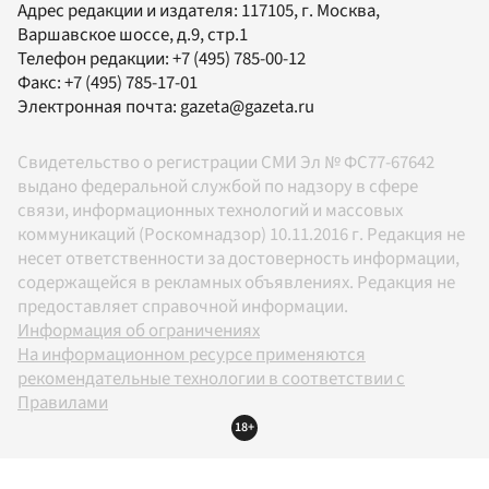
Адрес редакции и издателя:
117105
, г.
Москва
,
Варшавское шоссе, д.9, стр.1
Телефон редакции:
+7 (495) 785-00-12
Факс:
+7 (495) 785-17-01
Электронная почта:
gazeta@gazeta.ru
Свидетельство о регистрации СМИ Эл № ФС77-67642
выдано федеральной службой по надзору в сфере
связи, информационных технологий и массовых
коммуникаций (Роскомнадзор) 10.11.2016 г. Редакция не
несет ответственности за достоверность информации,
содержащейся в рекламных объявлениях. Редакция не
предоставляет справочной информации.
Информация об ограничениях
На информационном ресурсе применяются
рекомендательные технологии в соответствии с
Правилами
18+