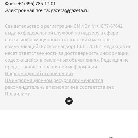
Факс:
+7 (495) 785-17-01
Электронная почта:
gazeta@gazeta.ru
Свидетельство о регистрации СМИ Эл № ФС77-67642
выдано федеральной службой по надзору в сфере
связи, информационных технологий и массовых
коммуникаций (Роскомнадзор) 10.11.2016 г. Редакция не
несет ответственности за достоверность информации,
содержащейся в рекламных объявлениях. Редакция не
предоставляет справочной информации.
Информация об ограничениях
На информационном ресурсе применяются
рекомендательные технологии в соответствии с
Правилами
18+