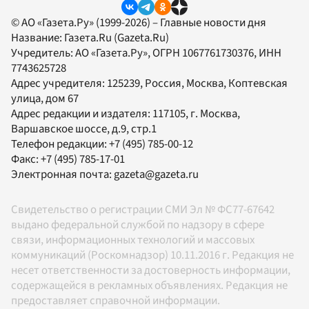
© АО «Газета.Ру» (1999-2026) – Главные новости дня
Название:
Газета.Ru
(Gazeta.Ru)
Учредитель:
АО «Газета.Ру»
, ОГРН 1067761730376, ИНН
7743625728
Адрес учредителя: 125239, Россия, Москва, Коптевская
улица, дом 67
Адрес редакции и издателя:
117105
, г.
Москва
,
Варшавское шоссе, д.9, стр.1
Телефон редакции:
+7 (495) 785-00-12
Факс:
+7 (495) 785-17-01
Электронная почта:
gazeta@gazeta.ru
Свидетельство о регистрации СМИ Эл № ФС77-67642
выдано федеральной службой по надзору в сфере
связи, информационных технологий и массовых
коммуникаций (Роскомнадзор) 10.11.2016 г. Редакция не
несет ответственности за достоверность информации,
содержащейся в рекламных объявлениях. Редакция не
предоставляет справочной информации.