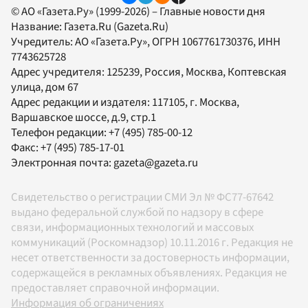
© АО «Газета.Ру» (1999-2026) – Главные новости дня
Название:
Газета.Ru
(Gazeta.Ru)
Учредитель:
АО «Газета.Ру»
, ОГРН 1067761730376, ИНН
7743625728
Адрес учредителя: 125239, Россия, Москва, Коптевская
улица, дом 67
Адрес редакции и издателя:
117105
, г.
Москва
,
Варшавское шоссе, д.9, стр.1
Телефон редакции:
+7 (495) 785-00-12
Факс:
+7 (495) 785-17-01
Электронная почта:
gazeta@gazeta.ru
Свидетельство о регистрации СМИ Эл № ФС77-67642
выдано федеральной службой по надзору в сфере
связи, информационных технологий и массовых
коммуникаций (Роскомнадзор) 10.11.2016 г. Редакция не
несет ответственности за достоверность информации,
содержащейся в рекламных объявлениях. Редакция не
предоставляет справочной информации.
Информация об ограничениях