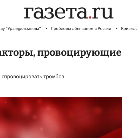
аву "Уралдронзавода"
Проблемы с бензином в России
Кризис с
факторы, провоцирующие
т спровоцировать тромбоз