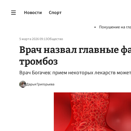
Новости
Спорт
Покушение на гл
5 марта 2026 09:13
Общество
Врач назвал главные 
тромбоз
Врач Богачев: прием некоторых лекарств може
Дарья Григорьева