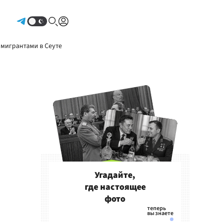
Авторизоваться
 мигрантами в Сеуте
Угадайте,
где настоящее
фото