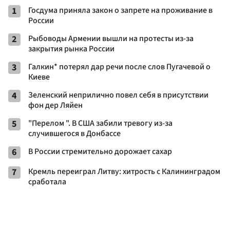
1
Госдума приняла закон о запрете на проживание в
России
2
Рыбоводы Армении вышли на протесты из-за
закрытия рынка России
3
Галкин* потерял дар речи после слов Пугачевой о
Киеве
4
Зеленский неприлично повел cебя в присутствии
фон дер Ляйен
5
"Перелом ". В США забили тревогу из-за
случившегося в Донбассе
6
В России стремительно дорожает сахар
7
Кремль переиграл Литву: хитрость с Калининградом
сработала