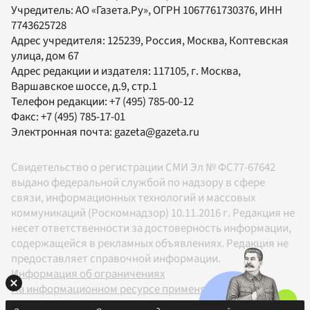
Учредитель:
АО «Газета.Ру»
, ОГРН 1067761730376, ИНН
7743625728
Адрес учредителя: 125239, Россия, Москва, Коптевская
улица, дом 67
Адрес редакции и издателя:
117105
, г.
Москва
,
Варшавское шоссе, д.9, стр.1
Телефон редакции:
+7 (495) 785-00-12
Факс:
+7 (495) 785-17-01
Электронная почта:
gazeta@gazeta.ru
Свидетельство о регистрации СМИ Эл № ФС77-67642
выдано федеральной службой по надзору в сфере
связи, информационных технологий и массовых
коммуникаций (Роскомнадзор) 10.11.2016 г. Редакция не
несет ответственности за достоверность информации,
содержащейся в рекламных объявлениях. Редакция не
предоставляет справочной информации.
Информация об ограничениях
На информационном ресурсе применяются
рекомендательные технологии в соответствии с