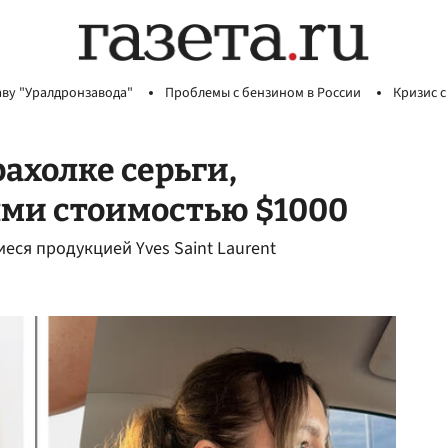
аву "Уралдронзавода"
Проблемы с бензином в России
Кризис с
ахолке серьги,
ми стоимостью $1000
еся продукцией Yves Saint Laurent