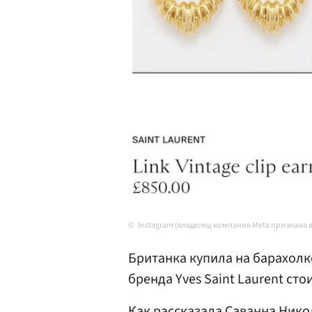
Instagram (владелец компания Meta признана 
Британка купила на барахолк
бренда Yves Saint Laurent ст
Как рассказала Саванна Ник