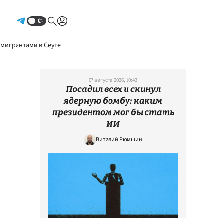
Авторизоваться
 мигрантами в Сеуте
07 августа 2026, 10:43
Посадил всех и скинул
ядерную бомбу: каким
президентом мог бы стать
ИИ
Виталий Рюмшин