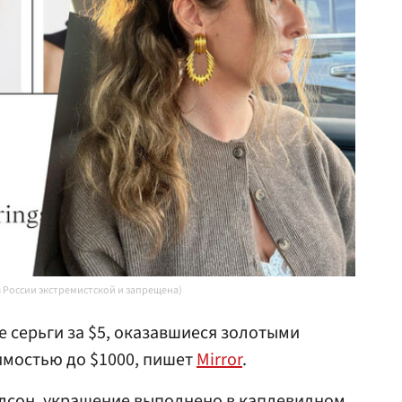
в России экстремистской и запрещена)
е серьги за $5, оказавшиеся золотыми
оимостью до $1000, пишет
Mirror
.
олсон, украшение выполнено в каплевидном