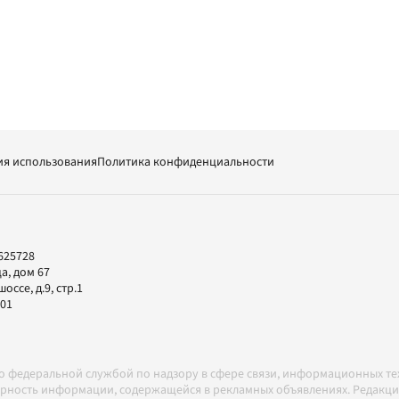
ия использования
Политика конфиденциальности
625728
а, дом 67
ссе, д.9, стр.1
-01
но федеральной службой по надзору в сфере связи, информационных т
товерность информации, содержащейся в рекламных объявлениях. Редак