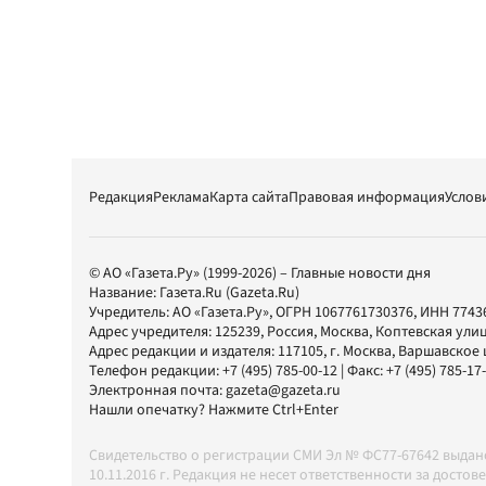
Редакция
Реклама
Карта сайта
Правовая информация
Услов
© АО «Газета.Ру» (1999-2026) – Главные новости дня
Название:
Газета.Ru
(Gazeta.Ru)
Учредитель:
АО «Газета.Ру»
, ОГРН 1067761730376, ИНН 7743
Адрес учредителя: 125239, Россия, Москва, Коптевская улиц
Адрес редакции и издателя:
117105
, г.
Москва
,
Варшавское шо
Телефон редакции:
+7 (495) 785-00-12
| Факс:
+7 (495) 785-17
Электронная почта:
gazeta@gazeta.ru
Нашли опечатку? Нажмите Ctrl+Enter
Свидетельство о регистрации СМИ Эл № ФС77-67642 выда
10.11.2016 г. Редакция не несет ответственности за дос