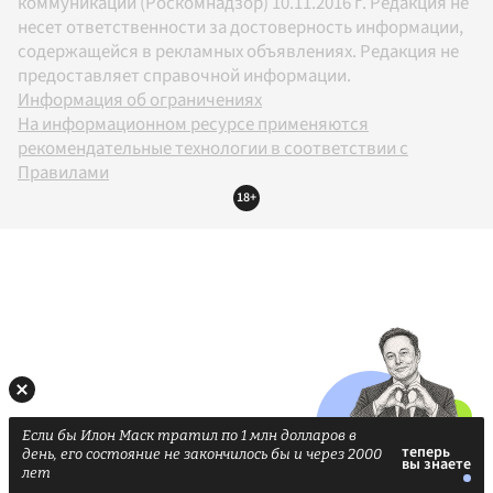
коммуникаций (Роскомнадзор) 10.11.2016 г. Редакция не
несет ответственности за достоверность информации,
содержащейся в рекламных объявлениях. Редакция не
предоставляет справочной информации.
Информация об ограничениях
На информационном ресурсе применяются
рекомендательные технологии в соответствии с
Правилами
18+
Если бы Илон Маск тратил по 1 млн долларов в
день, его состояние не закончилось бы и через 2000
лет