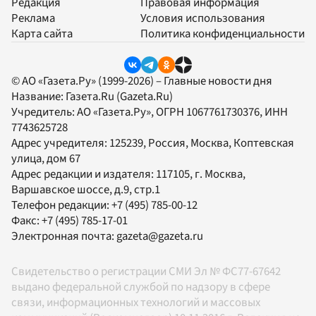
Редакция
Правовая информация
Реклама
Условия использования
Карта сайта
Политика конфиденциальности
© АО «Газета.Ру» (1999-2026) – Главные новости дня
Название:
Газета.Ru
(Gazeta.Ru)
Учредитель:
АО «Газета.Ру»
, ОГРН 1067761730376, ИНН
7743625728
Адрес учредителя: 125239, Россия, Москва, Коптевская
улица, дом 67
Адрес редакции и издателя:
117105
, г.
Москва
,
Варшавское шоссе, д.9, стр.1
Телефон редакции:
+7 (495) 785-00-12
Факс:
+7 (495) 785-17-01
Электронная почта:
gazeta@gazeta.ru
Свидетельство о регистрации СМИ Эл № ФС77-67642
выдано федеральной службой по надзору в сфере
связи, информационных технологий и массовых