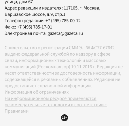
улица, дом 67
Адрес редакции и издателя:
117105
, г.
Москва
,
Варшавское шоссе, д.9, стр.1
Телефон редакции:
+7 (495) 785-00-12
Факс:
+7 (495) 785-17-01
Электронная почта:
gazeta@gazeta.ru
Свидетельство о регистрации СМИ Эл № ФС77-67642
выдано федеральной службой по надзору в сфере
связи, информационных технологий и массовых
коммуникаций (Роскомнадзор) 10.11.2016 г. Редакция не
несет ответственности за достоверность информации,
содержащейся в рекламных объявлениях. Редакция не
предоставляет справочной информации.
Информация об ограничениях
На информационном ресурсе применяются
рекомендательные технологии в соответствии с
Правилами
18+