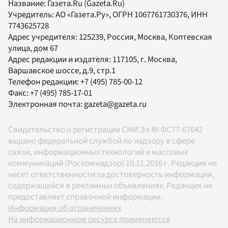
Название:
Газета.Ru
(Gazeta.Ru)
Учредитель:
АО «Газета.Ру»
, ОГРН 1067761730376, ИНН
7743625728
Адрес учредителя: 125239, Россия, Москва, Коптевская
улица, дом 67
Адрес редакции и издателя:
117105
, г.
Москва
,
Варшавское шоссе, д.9, стр.1
Телефон редакции:
+7 (495) 785-00-12
Факс:
+7 (495) 785-17-01
Электронная почта:
gazeta@gazeta.ru
Свидетельство о регистрации СМИ Эл № ФС77-67642
выдано федеральной службой по надзору в сфере
связи, информационных технологий и массовых
коммуникаций (Роскомнадзор) 10.11.2016 г. Редакция не
несет ответственности за достоверность информации,
содержащейся в рекламных объявлениях. Редакция не
предоставляет справочной информации.
Информация об ограничениях
На информационном ресурсе применяются