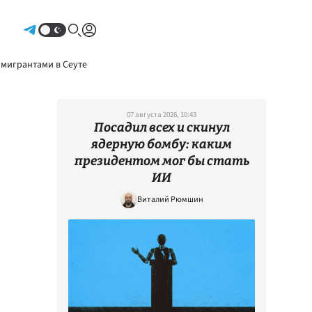
Авторизоваться
 мигрантами в Сеуте
07 августа 2026, 10:43
Посадил всех и скинул
ядерную бомбу: каким
президентом мог бы стать
ИИ
Виталий Рюмшин