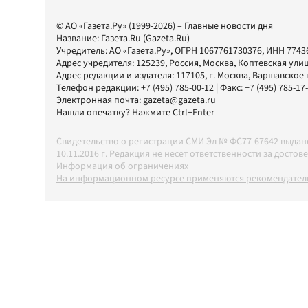
© АО «Газета.Ру» (1999-2026) – Главные новости дня
Название:
Газета.Ru
(Gazeta.Ru)
Учредитель:
АО «Газета.Ру»
, ОГРН 1067761730376, ИНН 7743
Адрес учредителя: 125239, Россия, Москва, Коптевская улиц
Адрес редакции и издателя:
117105
, г.
Москва
,
Варшавское шо
Телефон редакции:
+7 (495) 785-00-12
| Факс:
+7 (495) 785-17
Электронная почта:
gazeta@gazeta.ru
Нашли опечатку? Нажмите Ctrl+Enter
Свидетельство о регистрации СМИ Эл № ФС77-67642 выда
10.11.2016 г. Редакция не несет ответственности за дос
Информация об ограничениях
На информационном ресурсе применяются рекомендатель