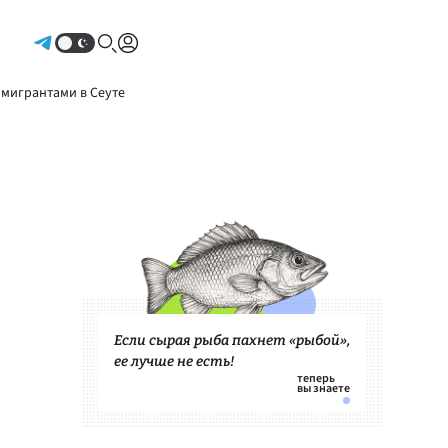
Авторизоваться
 мигрантами в Сеуте
Если сырая рыба пахнет «рыбой»,
ее лучше не есть!