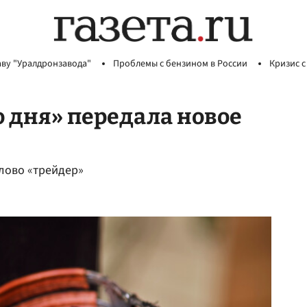
аву "Уралдронзавода"
Проблемы с бензином в России
Кризис с
 дня» передала новое
слово «трейдер»