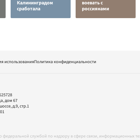
Калининградом
воевать с
сработала
россиянами
ия использования
Политика конфиденциальности
625728
а, дом 67
ссе, д.9, стр.1
-01
но федеральной службой по надзору в сфере связи, информационных т