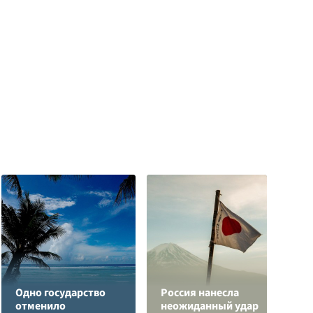
Одно государство
Россия нанесла
отменило
неожиданный удар
Р