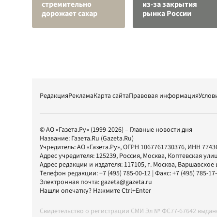
стремительно
из-за закрытия
дорожает сахар
рынка России
Редакция
Реклама
Карта сайта
Правовая информация
Услов
© АО «Газета.Ру» (1999-2026) – Главные новости дня
Название:
Газета.Ru
(Gazeta.Ru)
Учредитель:
АО «Газета.Ру»
, ОГРН 1067761730376, ИНН 7743
Адрес учредителя: 125239, Россия, Москва, Коптевская улиц
Адрес редакции и издателя:
117105
, г.
Москва
,
Варшавское шо
Телефон редакции:
+7 (495) 785-00-12
| Факс:
+7 (495) 785-17
Электронная почта:
gazeta@gazeta.ru
Нашли опечатку? Нажмите Ctrl+Enter
Свидетельство о регистрации СМИ Эл № ФС77-67642 выда