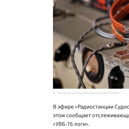
Zhuravlev Andrey/Shutterstock/FOTODOM
В эфире «Радиостанции Судно
этом сообщает отслеживающи
«УВБ-76 логи».