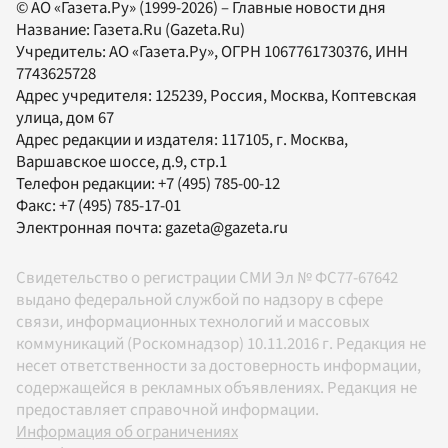
© АО «Газета.Ру» (1999-2026) – Главные новости дня
Название:
Газета.Ru
(Gazeta.Ru)
Учредитель:
АО «Газета.Ру»
, ОГРН 1067761730376, ИНН
7743625728
Адрес учредителя: 125239, Россия, Москва, Коптевская
улица, дом 67
Адрес редакции и издателя:
117105
, г.
Москва
,
Варшавское шоссе, д.9, стр.1
Телефон редакции:
+7 (495) 785-00-12
Факс:
+7 (495) 785-17-01
Электронная почта:
gazeta@gazeta.ru
Свидетельство о регистрации СМИ Эл № ФС77-67642
выдано федеральной службой по надзору в сфере
связи, информационных технологий и массовых
коммуникаций (Роскомнадзор) 10.11.2016 г. Редакция не
несет ответственности за достоверность информации,
содержащейся в рекламных объявлениях. Редакция не
предоставляет справочной информации.
Информация об ограничениях