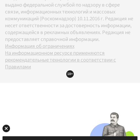
выдано федеральной службой по надзору в сфере
связи, информационных технологий и массовых
коммуникаций (Роскомнадзор) 10.11.2016 г. Редакция не
несет ответственности за достоверность информации,
содержащейся в рекламных объявлениях. Редакция не
предоставляет справочной информации.
Информация об ограничениях
На информационном ресурсе применяются
рекомендательные технологии в соответствии с
Правилами
18+