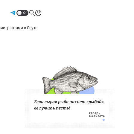
Авторизоваться
 мигрантами в Сеуте
Если сырая рыба пахнет «рыбой»,
ее лучше не есть!