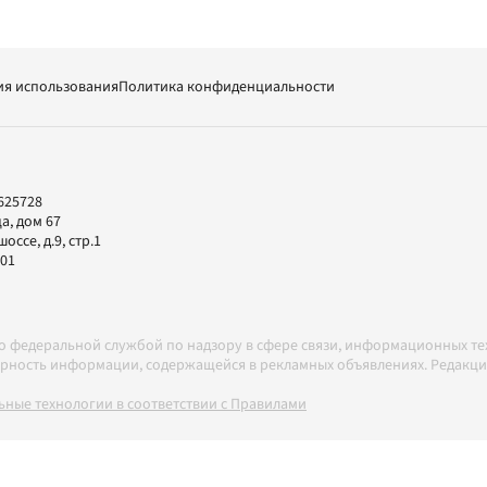
ия использования
Политика конфиденциальности
625728
а, дом 67
ссе, д.9, стр.1
-01
но федеральной службой по надзору в сфере связи, информационных т
товерность информации, содержащейся в рекламных объявлениях. Редак
ные технологии в соответствии с Правилами