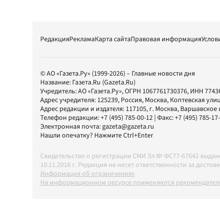
Редакция
Реклама
Карта сайта
Правовая информация
Услов
© АО «Газета.Ру» (1999-2026) – Главные новости дня
Название:
Газета.Ru
(Gazeta.Ru)
Учредитель:
АО «Газета.Ру»
, ОГРН 1067761730376, ИНН 7743
Адрес учредителя: 125239, Россия, Москва, Коптевская улиц
Адрес редакции и издателя:
117105
, г.
Москва
,
Варшавское шо
Телефон редакции:
+7 (495) 785-00-12
| Факс:
+7 (495) 785-17
Электронная почта:
gazeta@gazeta.ru
Нашли опечатку? Нажмите Ctrl+Enter
Свидетельство о регистрации СМИ Эл № ФС77-67642 выда
10.11.2016 г. Редакция не несет ответственности за дос
Информация об ограничениях
На информационном ресурсе применяются рекомендатель