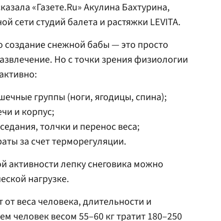
казала «Газете.Ru» Акулина Бахтурина,
й сети студий балета и растяжки LEVITA.
то создание снежной бабы — это просто
азвлечение. Но с точки зрения физиологии
активно:
ечные группы (ноги, ягодицы, спина);
чи и корпус;
седания, толчки и перенос веса;
аты за счет терморегуляции.
й активности лепку снеговика можно
еской нагрузке.
 от веса человека, длительности и
ем человек весом 55–60 кг тратит 180–250