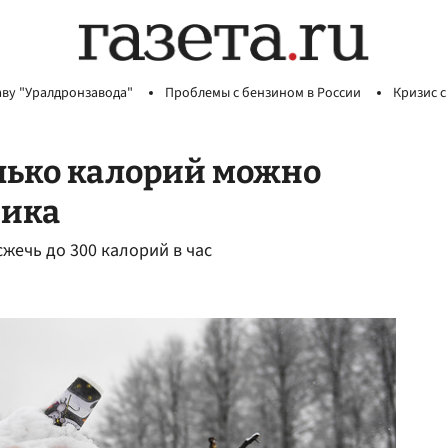
аву "Уралдронзавода"
Проблемы с бензином в России
Кризис с
олько калорий можно
вика
жечь до 300 калорий в час