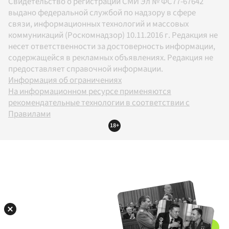
Свидетельство о регистрации СМИ Эл № ФС77-67642
выдано федеральной службой по надзору в сфере
связи, информационных технологий и массовых
коммуникаций (Роскомнадзор) 10.11.2016 г. Редакция не
несет ответственности за достоверность информации,
содержащейся в рекламных объявлениях. Редакция не
предоставляет справочной информации.
Информация об ограничениях
На информационном ресурсе применяются
рекомендательные технологии в соответствии с
Правилами
18+