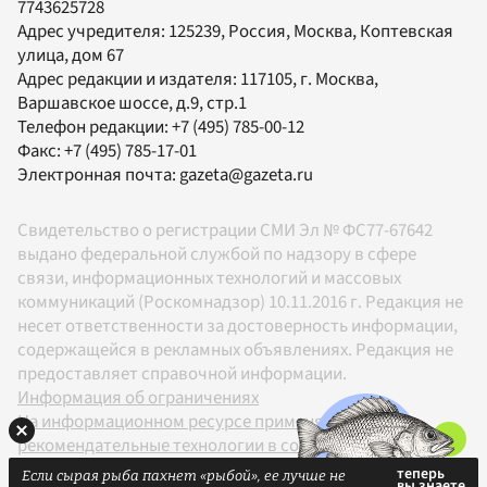
7743625728
Адрес учредителя: 125239, Россия, Москва, Коптевская
улица, дом 67
Адрес редакции и издателя:
117105
, г.
Москва
,
Варшавское шоссе, д.9, стр.1
Телефон редакции:
+7 (495) 785-00-12
Факс:
+7 (495) 785-17-01
Электронная почта:
gazeta@gazeta.ru
Свидетельство о регистрации СМИ Эл № ФС77-67642
выдано федеральной службой по надзору в сфере
связи, информационных технологий и массовых
коммуникаций (Роскомнадзор) 10.11.2016 г. Редакция не
несет ответственности за достоверность информации,
содержащейся в рекламных объявлениях. Редакция не
предоставляет справочной информации.
Информация об ограничениях
На информационном ресурсе применяются
рекомендательные технологии в соответствии с
Правилами
Если сырая рыба пахнет «рыбой», ее лучше не