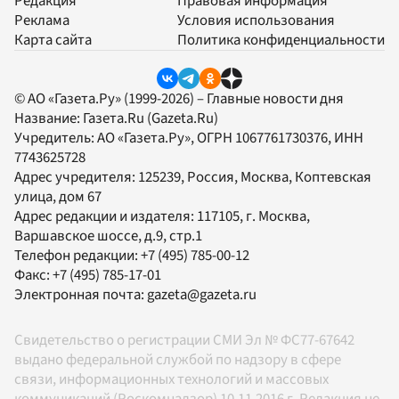
Редакция
Правовая информация
Реклама
Условия использования
Карта сайта
Политика конфиденциальности
© АО «Газета.Ру» (1999-2026) – Главные новости дня
Название:
Газета.Ru
(Gazeta.Ru)
Учредитель:
АО «Газета.Ру»
, ОГРН 1067761730376, ИНН
7743625728
Адрес учредителя: 125239, Россия, Москва, Коптевская
улица, дом 67
Адрес редакции и издателя:
117105
, г.
Москва
,
Варшавское шоссе, д.9, стр.1
Телефон редакции:
+7 (495) 785-00-12
Факс:
+7 (495) 785-17-01
Электронная почта:
gazeta@gazeta.ru
Свидетельство о регистрации СМИ Эл № ФС77-67642
выдано федеральной службой по надзору в сфере
связи, информационных технологий и массовых
коммуникаций (Роскомнадзор) 10.11.2016 г. Редакция не