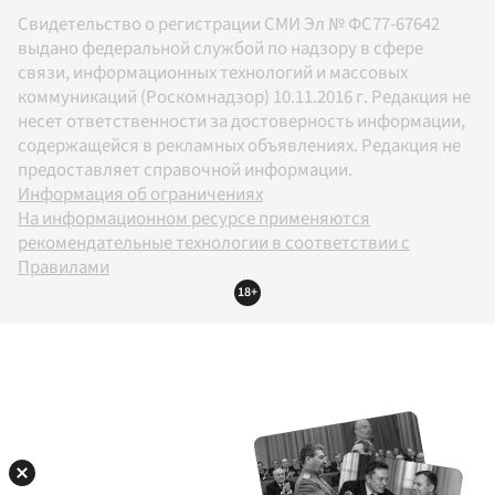
Свидетельство о регистрации СМИ Эл № ФС77-67642
выдано федеральной службой по надзору в сфере
связи, информационных технологий и массовых
коммуникаций (Роскомнадзор) 10.11.2016 г. Редакция не
несет ответственности за достоверность информации,
содержащейся в рекламных объявлениях. Редакция не
предоставляет справочной информации.
Информация об ограничениях
На информационном ресурсе применяются
рекомендательные технологии в соответствии с
Правилами
18+