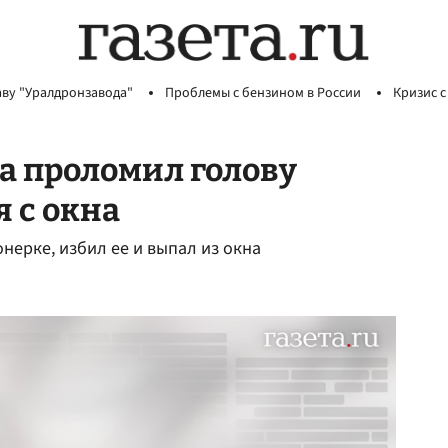
аву "Уралдронзавода"
Проблемы с бензином в России
Кризис с
а проломил голову
 с окна
нерке, избил ее и выпал из окна