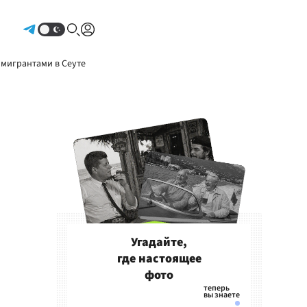
Авторизоваться
 мигрантами в Сеуте
Угадайте,
где настоящее
фото