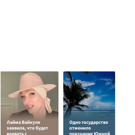
Лайма Вайкуле
Одно государство
заявила, что будет
отменило
Я
воевать с
признание Южной
д