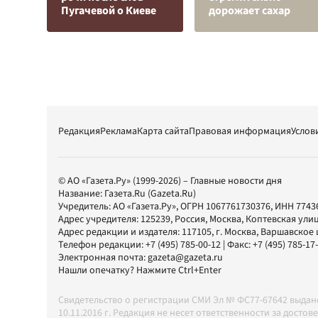
Пугачевой о Киеве
дорожает сахар
Редакция
Реклама
Карта сайта
Правовая информация
Услов
© АО «Газета.Ру» (1999-2026) – Главные новости дня
Название:
Газета.Ru
(Gazeta.Ru)
Учредитель:
АО «Газета.Ру»
, ОГРН 1067761730376, ИНН 7743
Адрес учредителя: 125239, Россия, Москва, Коптевская улиц
Адрес редакции и издателя:
117105
, г.
Москва
,
Варшавское шо
Телефон редакции:
+7 (495) 785-00-12
| Факс:
+7 (495) 785-17
Электронная почта:
gazeta@gazeta.ru
Нашли опечатку? Нажмите Ctrl+Enter
Свидетельство о регистрации СМИ Эл № ФС77-67642 выда
10.11.2016 г. Редакция не несет ответственности за дос