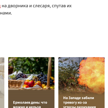
л
на дворника и слесаря, спутав их
нами.
На Западе забили
Ермолаев день: что
тревогу из-за
можно и нельзя
угрозы окончания