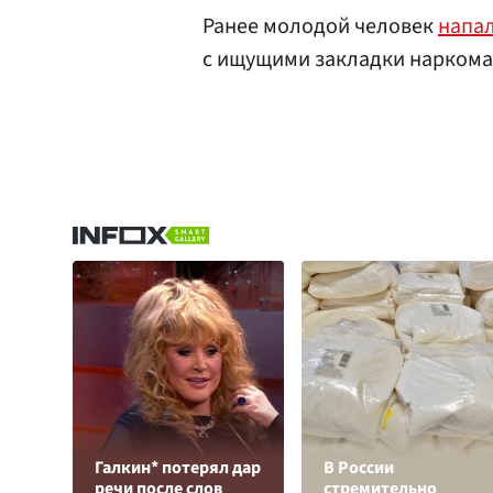
Ранее молодой человек
напа
с ищущими закладки наркома
Галкин* потерял дар
В России
речи после слов
стремительно