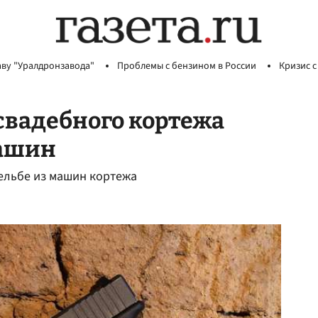
аву "Уралдронзавода"
Проблемы с бензином в России
Кризис с
свадебного кортежа
машин
ельбе из машин кортежа