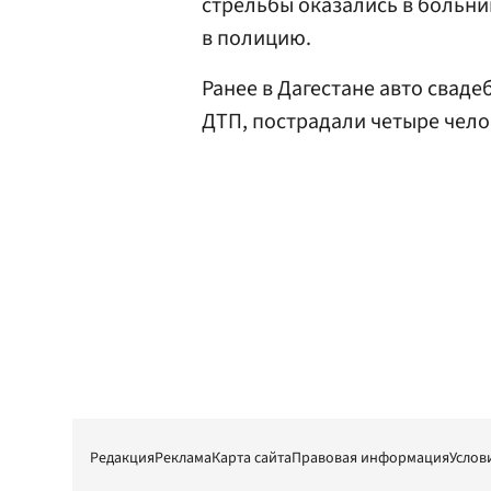
стрельбы оказались в больн
в полицию.
Ранее в Дагестане авто свад
ДТП, пострадали четыре чело
Редакция
Реклама
Карта сайта
Правовая информация
Услов