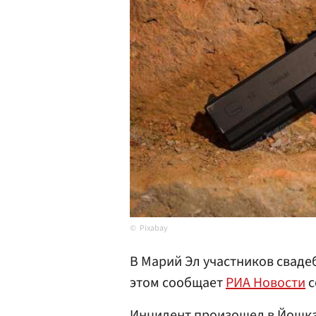
Pixabay
В Марий Эл участников сваде
этом сообщает
РИА Новости
с
Инцидент произошел в
Йошка