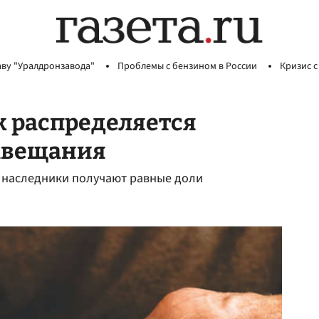
аву "Уралдронзавода"
Проблемы с бензином в России
Кризис с
к распределяется
завещания
е наследники получают равные доли