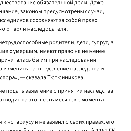
существование обязательной доли. Даже
ещание, законом предусмотрены случаи,
аследников сохраняют за собой право
мо от воли наследодателя.
 нетрудоспособные родители, дети, супруг, а
ие с умершим, имеют право на не менее
причиталась бы им при наследовании
но изменить распределение наследства и
 спора», — сказала Тютюнникова.
е подать заявление о принятии наследства
отводит на это шесть месяцев с момента
к нотариусу и не заявил о своих правах, его
морочной в соответствии со статьей 1151 ГК