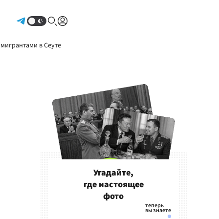
Авторизоваться
 мигрантами в Сеуте
Угадайте,
где настоящее
фото