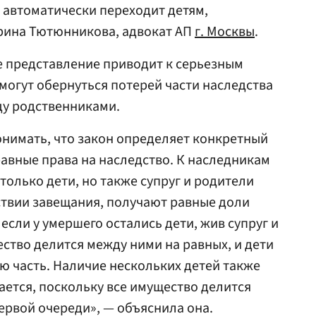
е автоматически переходит детям,
ерина Тютюнникова, адвокат АП
г. Москвы
.
е представление приводит к серьезным
огут обернуться потерей части наследства
у родственниками.
онимать, что закон определяет конкретный
авные права на наследство. К наследникам
только дети, но также супруг и родители
тствии завещания, получают равные доли
 если у умершего остались дети, жив супруг и
ество делится между ними на равных, и дети
ою часть. Наличие нескольких детей также
ается, поскольку все имущество делится
рвой очереди», — объяснила она.