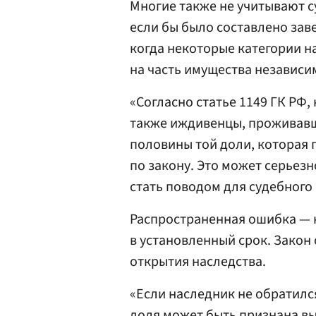
Многие также не учитывают 
если бы было составлено зав
когда некоторые категории н
на часть имущества независи
«Согласно статье 1149 ГК РФ,
также иждивенцы, проживавш
половины той доли, которая 
по закону. Это может серьез
стать поводом для судебного
Распространенная ошибка — н
в установленный срок. Закон 
открытия наследства.
«Если наследник не обратился 
доля может быть признана вы