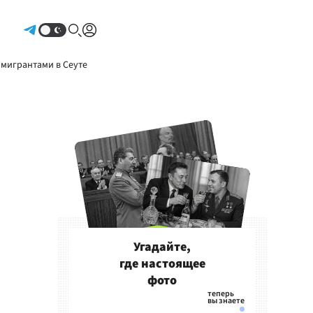
Авторизоваться
 мигрантами в Сеуте
Угадайте,
где настоящее
фото