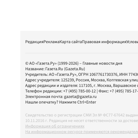
Редакция
Реклама
Карта сайта
Правовая информация
Услов
© АО «Газета.Ру» (1999-2026) – Главные новости дня
Название:
Газета.Ru
(Gazeta.Ru)
Учредитель:
АО «Газета.Ру»
, ОГРН 1067761730376, ИНН 7743
Адрес учредителя: 125239, Россия, Москва, Коптевская улиц
Адрес редакции и издателя:
117105
, г.
Москва
,
Варшавское шо
Телефон редакции:
+7 (495) 785-00-12
| Факс:
+7 (495) 785-17
Электронная почта:
gazeta@gazeta.ru
Нашли опечатку? Нажмите Ctrl+Enter
Свидетельство о регистрации СМИ Эл № ФС77-67642 выда
10.11.2016 г. Редакция не несет ответственности за дос
Информация об ограничениях
На информационном ресурсе применяются рекомендатель